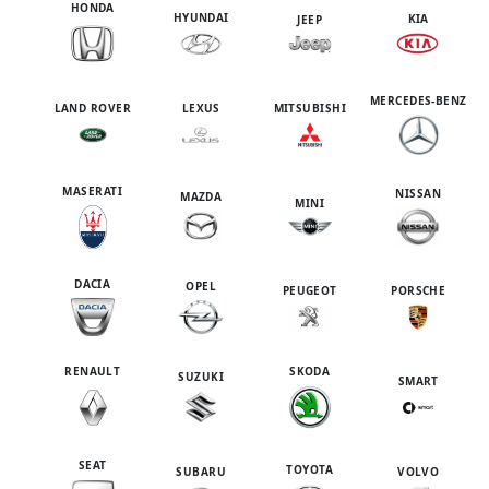
HONDA
HYUNDAI
KIA
JEEP
MERCEDES-BENZ
LAND ROVER
LEXUS
MITSUBISHI
MASERATI
NISSAN
MAZDA
MINI
DACIA
OPEL
PEUGEOT
PORSCHE
RENAULT
SKODA
SUZUKI
SMART
SEAT
TOYOTA
SUBARU
VOLVO