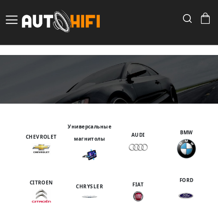
Search
Toggle Nav
Skip
to
Content
Универсальные
BMW
AUDI
CHEVROLET
магнитолы
FORD
CITROEN
FIAT
CHRYSLER