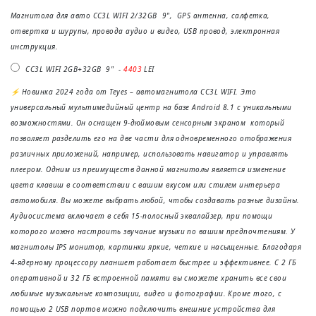
gallery
Price
Магнитола для авто CC3L WIFI 2/32GB 9", GPS антенна, салфетка,
отвертка и шурупы, провода аудио и видео, USB провод, электронная
инструкция.
CC3L WIFI 2GB+32GB 9" -
4403
LEI
⚡ Новинка 2024 года от Teyes – автомагнитола CC3L WIFI. Это
универсальный мультимедийный центр на базе Android 8.1 с уникальными
возможностями. Он оснащен 9-дюймовым сенсорным экраном который
позволяет разделить его на две части для одновременного отображения
различных приложений, например, использовать навигатор и управлять
плеером. Одним из преимуществ данной магнитолы является изменение
цвета клавиш в соответствии с вашим вкусом или стилем интерьера
автомобиля. Вы можете выбрать любой, чтобы создавать разные дизайны.
Аудиосистема включает в себя 15-полосный эквалайзер, при помощи
которого можно настроить звучание музыки по вашим предпочтениям. У
магнитолы IPS монитор, картинки яркие, четкие и насыщенные. Благодаря
4-ядерному процессору планшет работает быстрее и эффективнее. С 2 ГБ
оперативной и 32 ГБ встроенной памяти вы сможете хранить все свои
любимые музыкальные композиции, видео и фотографии. Кроме того, с
помощью 2 USB портов можно подключить внешние устройства для