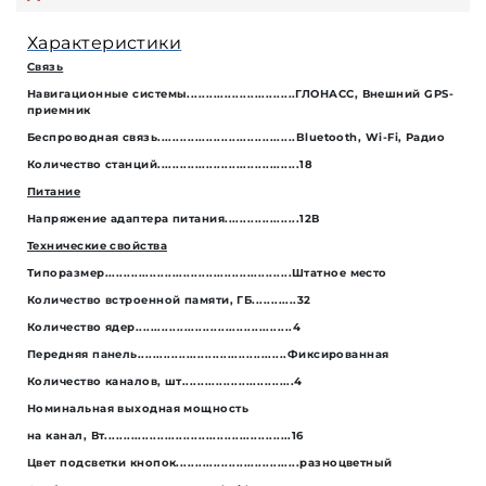
Характеристики
Связь
Навигационные системы.............................ГЛОНАСС, Внешний GPS-
приемник
Беспроводная связь.....................................Bluetooth, Wi-Fi, Радио
Количество станций......................................18
Питание
Напряжение адаптера питания....................12В
Технические свойства
Типоразмер..................................................Штатное место
Количество встроенной памяти, ГБ............32
Количество ядер..........................................4
Передняя панель........................................Фиксированная
Количество каналов, шт..............................4
Номинальная выходная мощность
на канал, Вт..................................................16
Цвет подсветки кнопок.................................разноцветный