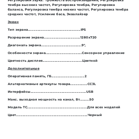
Регулировки звука: Громкость воспроизведения, Регулировка
тембра высоких частот, Регулировка тембра, Регулировка
баланса, Регулировка тембра низких частот, Регулировка тембра
средних частот, Усиление баса, Эквалайзер
Экран
Тип экрана.................................................IPS
Разрешение экрана..................................1280x720
Диагональ экрана......................................9",
Особенности экрана..................................Сенсорное управление
Цветность дисплея.....................................Цветной
Дополнительные
Оперативная память, ГБ...............................2
Альтернативные артикулы товара................CC3L
Интерфейсы....................................................USB
Макс. выходная мощность на канал, Вт.........50
Модель ТС........................................................Для всех моделей
Цвет...................................................................Черный