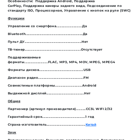
Особенности: Поддержка Android, Поддержка
CarPlay, Поддержка камеры заднего вида, Подсоединение по
стандарту ISO, Процессорная, Управление с кнопок на руле (SWC)
Функции
Управление со смартфона........................Да
Bluetooth.....................................................Да
Пульт ДУ.....................................................Нет
ТВ-тюнер....................................................Отсутствует
Поддерживаемые
форматы......................FLAC, MP3, MP4, MOV, MPEG, MPEG4
Форматы дисков.........................................USB
Диапазон радио..........................................FM
Совместимые платформы.........................Android
Выдвижной дисплей...................................Нет
Общие
Партномер (артикул производителя).........CC3L WIFI 2/32
Гарантийный срок........................................1 год
Страна-изготовитель....................................
Китай
Звук