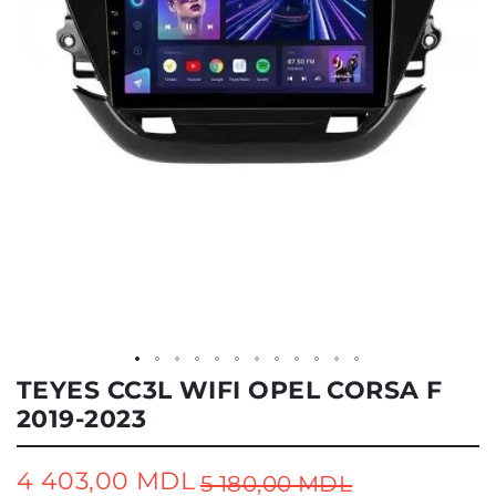
Skip
TEYES CC3L WIFI OPEL CORSA F
to
2019-2023
the
beginning
of
the
4 403,00 MDL
5 180,00 MDL
Special
images