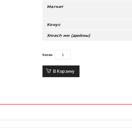
Магнит
Конус
Xmech мм (дюймы)
Кол-во
В Корзину