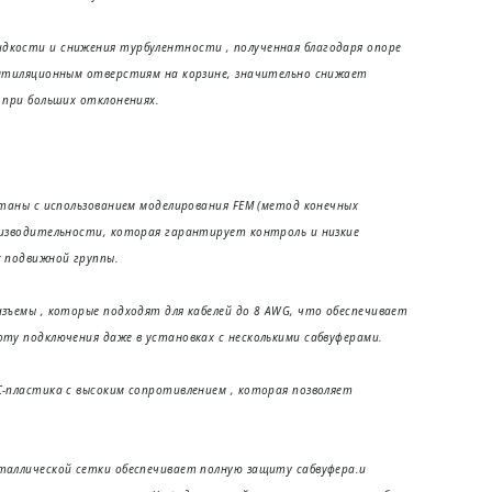
идкости и снижения турбулентности
, полученная благодаря опоре
ентиляционным отверстиям на корзине, значительно снижает
 при больших отклонениях.
отаны с использованием моделирования FEM (метод конечных
оизводительности, которая гарантирует контроль и низкие
х подвижной группы.
зъемы , которые подходят для кабелей до 8 AWG, что обеспечивает
ту подключения даже в установках с несколькими сабвуферами.
-пластика с высоким сопротивлением , которая позволяет
таллической сетки обеспечивает полную защиту сабвуфера.и