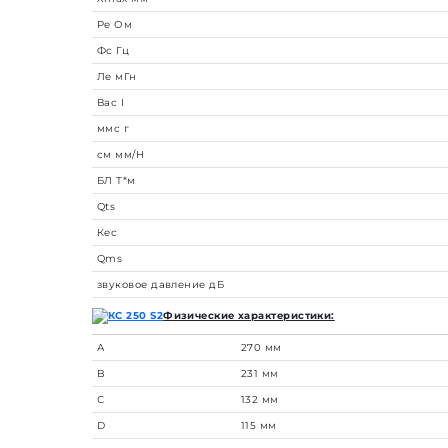
Ре
Ом
Фс
Гц
Ле
мГн
Вас
I
ммс
г
см
мм/Н
БЛ
Т*м
Qts
Кес
Qms
звуковое давление
дБ
Физические характеристики:
А
270 мм
B
231 мм
С
132 мм
D
115 мм