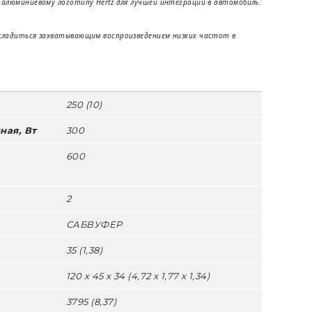
алюминиевому логотипу Hertz для лучшей интеграции в автомобиль.
асладиться захватывающи
м
воспроизведением низких частот в
250 (10)
ная, Вт
300
600
2
САБВУФЕР
35 (1,38)
120 х 45 х 34 (4,72 х 1,77 х 1,34)
3795 (8,37)