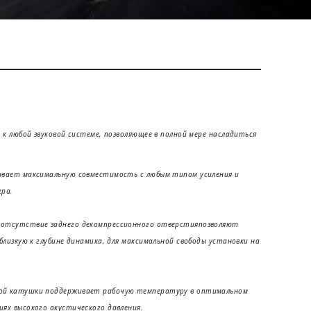
е к любой звуковой системе, позволяющее в полной мере насладиться
чивает максимальную совместимость с любым типом усиления и
ера.
и отсутствие заднего декомпрессионного отверстияпозволяют
 близкую к глубине динамика, для максимальной свободы установки на
вой катушки поддерживает рабочую температуру в оптимальном
иях высокого акустического давления.