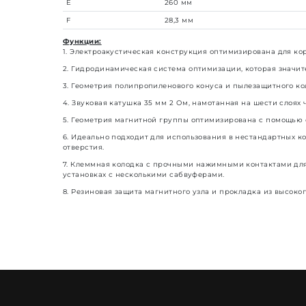
Е
260 мм
F
28,3 мм
Функции:
1.
Электроакустическая конструкция оптимизирована для корп
2.
Гидродинамическая система оптимизации, которая значите
3.
Геометрия полипропиленового конуса и пылезащитного ко
4.
Звуковая катушка 35 мм 2 Ом, намотанная на шести слоях
5.
Геометрия магнитной группы оптимизирована с помощью с
6.
Идеально подходит для использования в нестандартных к
отверстия.
7.
Клеммная колодка с прочными нажимными контактами для 
установках с несколькими сабвуферами.
8.
Резиновая защита магнитного узла и прокладка из высоко