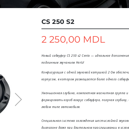
CS 250 S2
2 250,00 MDL
Новый сабвуфер CS 250 s2 Cento — идеальное дополнени
подлинным звучанием Hertz!
Конфигурация с одной звуковой катушкой 2 Ом обеспе
корпусом, в котором размещается более одного сабвуф
Уменьшенная глубина, компактная магнитная группа 
формировать короб вокруг сабвуфера, получая глубину,
любом типе автомобиля.
Специальная система охлаждения шестислойной звуко
диапазоне даже при длительном прослушивании в услов