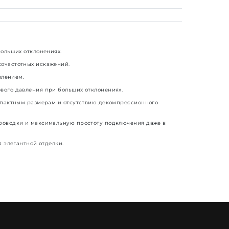
ольших отклонениях.
очастотных искажений.
влением.
вого давления при больших отклонениях.
мпактным размерам и отсутствию декомпрессионного
роводки и максимальную простоту подключения даже в
 элегантной отделки.