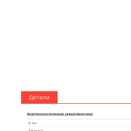
Детали
Электроакустические характеристики:
Д
мм
Xmax
мм