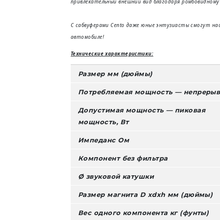
привлекательный внешний вид благодаря ромбовидному 
С сабвуферами Cento даже юные энтузиасты смогут н
автомобиле!
Технические характеристики:
Размер мм (дюймы)
Потребляемая мощность — непрерыв
Допустимая мощность — пиковая
мощность, Вт
Импеданс Ом
Компонент без фильтра
Ø звуковой катушки
Размер магнита D xdxh мм (дюймы)
Вес одного компонента кг (фунты)