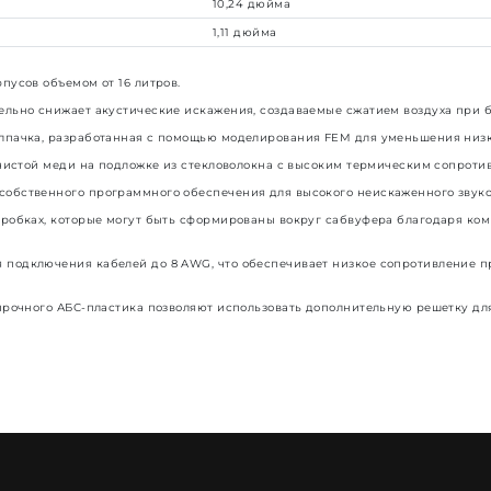
10,24 дюйма
1,11 дюйма
усов объемом от 16 литров.
льно снижает акустические искажения, создаваемые сжатием воздуха при б
лпачка, разработанная с помощью моделирования FEM для уменьшения низк
 чистой меди на подложке из стекловолокна с высоким термическим сопроти
обственного программного обеспечения для высокого неискаженного звуко
оробках, которые могут быть сформированы вокруг сабвуфера благодаря ко
подключения кабелей до 8 AWG, что обеспечивает низкое сопротивление п
прочного АБС-пластика позволяют использовать дополнительную решетку для