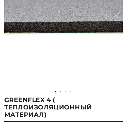
Skip
GREENFLEX 4 (
to
ТЕПЛОИЗОЛЯЦИОННЫЙ
the
beginning
МАТЕРИАЛ)
of
the
images