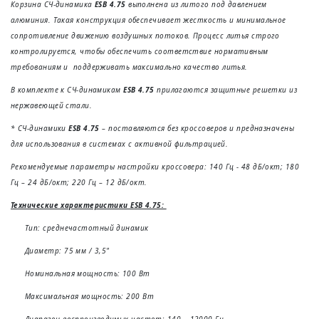
Корзина СЧ-динамика
ESB 4.75
выполнена из литого под давлением
алюминия. Такая конструкция обеспечивает жесткость и минимальное
сопротивление движению воздушных потоков. Процесс литья строго
контролируется, чтобы обеспечить соответствие нормативным
требованиям и поддерживать максимально качество литья.
В комплекте к СЧ-динамикам
ESB 4.75
прилагаются защитные решетки из
нержавеющей стали.
* СЧ-динамики
ESB 4.75
– поставляются без кроссоверов и предназначены
для использования в системах с активной фильтрацией.
Рекомендуемые параметры настройки кроссовера: 140 Гц - 48 дБ/окт; 180
Гц – 24 дБ/окт; 220 Гц – 12 дБ/окт.
Технические характеристики ESB 4.75:
Тип: среднечастотный динамик
Диаметр: 75 мм / 3,5"
Номинальная мощность: 100 Вт
Максимальная мощность: 200 Вт
Диапазон воспроизводимых частот: 140 – 12000 Гц