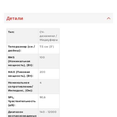
Детали
Тип:
СЧ-
динамики /
Мидвуферы
Типоразмер (см /
7.5 см (3")
дюймы):
RMS
100
(Номинальная
мощность), (Вт):
MAX (Пиковая
200
мощность), (Вт):
Номинальное
4
сопротивление/
Импеданс, (Ом):
SPL,
90,6
Чувствительность
(дБ):
Диапазон
140 - 12000
воспроизводимых