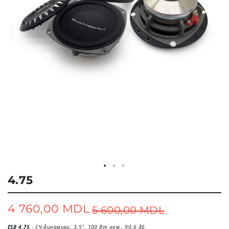
Skip
4.75
to
the
beginning
4 760,00 MDL
5 600,00 MDL
Special
of
the
Price
images
ESB 4.75
- СЧ-динамики, 3,5", 100 Вт ном., 90,6 дБ.