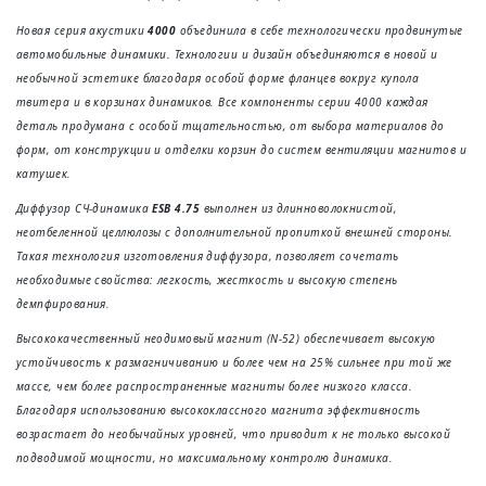
gallery
Новая серия акустики
4000
объединила в себе технологически продвинутые
автомобильные динамики. Технологии и дизайн объединяются в новой и
необычной эстетике благодаря особой форме фланцев вокруг купола
твитера и в корзинах динамиков. Все компоненты серии 4000 каждая
деталь продумана с особой тщательностью, от выбора материалов до
форм, от конструкции и отделки корзин до систем вентиляции магнитов и
катушек.
Диффузор СЧ-динамика
ESB 4.75
выполнен из длинноволокнистой,
неотбеленной целлюлозы с дополнительной пропиткой внешней стороны.
Такая технология изготовления диффузора, позволяет сочетать
необходимые свойства: легкость, жесткость и высокую степень
демпфирования.
Высококачественный неодимовый магнит (N-52) обеспечивает высокую
устойчивость к размагничиванию и более чем на 25% сильнее при той же
массе, чем более распространенные магниты более низкого класса.
Благодаря использованию высококлассного магнита эффективность
возрастает до необычайных уровней, что приводит к не только высокой
подводимой мощности, но максимальному контролю динамика.