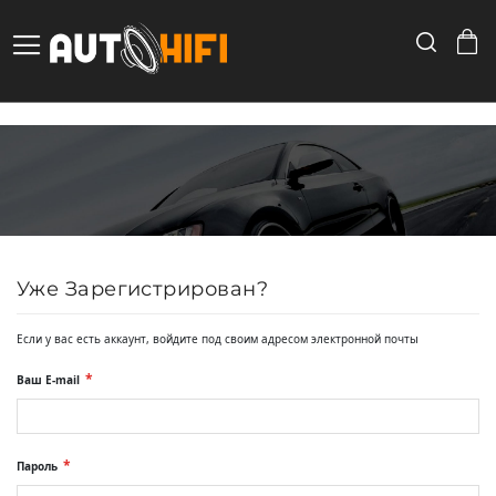
Search
Toggle Nav
Skip
to
Content
Уже Зарегистрирован?
Если у вас есть аккаунт, войдите под своим адресом электронной почты
Ваш E-mail
Пароль